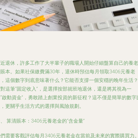
臨近退休，許多工作了大半輩子的職場人開始仔細盤算自己的養
賬本。如果社保繳費滿30年，退休時預估每月領取3406元養老
金，這個數字到底意味著什么？它能否支撐一個安穩的晚年生活
面對這筆“固定收入”，是選擇按部就班地退休，還是將其視為一
筆“啟動資金”，勇敢踏上創業投資的新征程？這不僅是簡單的數字
較，更關乎生活方式的選擇與風險規劃。
、 算清賬本：3406元養老金的“含金量”
我們需要客觀評估每月3406元養老金在當前及未來的實際購買力