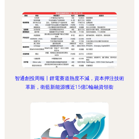
智通創投周報丨鋰電賽道熱度不減，資本押注技術
革新，衛藍新能源獲近15億D輪融資領銜