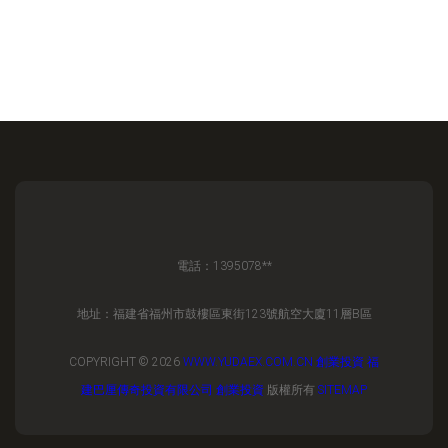
電話：1395078**
地址：福建省福州市鼓樓區東街123號航空大廈11層B區
COPYRIGHT © 2026
WWW.YUDAEX.COM.CN
創業投資
福
建巴厘傳奇投資有限公司
創業投資
版權所有
SITEMAP