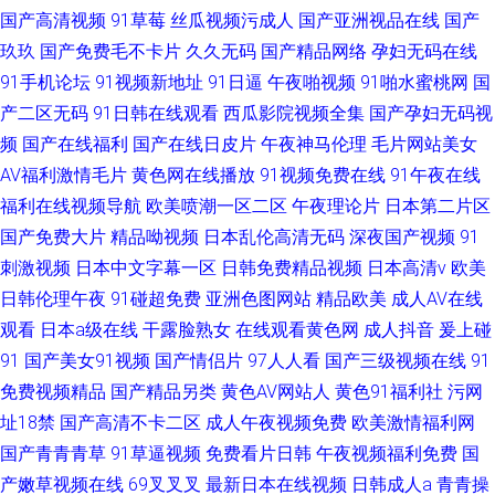
国产高清视频
91草莓
丝瓜视频污成人
国产亚洲视品在线
国产
玖玖
国产免费毛不卡片
久久无码
国产精品网络
孕妇无码在线
91手机论坛
91视频新地址
91日逼
午夜啪视频
91啪水蜜桃网
国
产二区无码
91日韩在线观看
西瓜影院视频全集
国产孕妇无码视
频
国产在线福利
国产在线日皮片
午夜神马伦理
毛片网站美女
AV福利激情毛片
黄色网在线播放
91视频免费在线
91午夜在线
福利在线视频导航
欧美喷潮一区二区
午夜理论片
日本第二片区
国产免费大片
精品呦视频
日本乱伦高清无码
深夜国产视频
91
刺激视频
日本中文字幕一区
日韩免费精品视频
日本高清v
欧美
日韩伦理午夜
91碰超免费
亚洲色图网站
精品欧美
成人AV在线
观看
日本a级在线
干露脸熟女
在线观看黄色网
成人抖音
爰上碰
91
国产美女91视频
国产情侣片
97人人看
国产三级视频在线
91
免费视频精品
国产精品另类
黄色AV网站人
黄色91福利社
污网
址18禁
国产高清不卡二区
成人午夜视频免费
欧美激情福利网
国产青青青草
91草逼视频
免费看片日韩
午夜视频福利免费
国
产嫩草视频在线
69叉叉叉
最新日本在线视频
日韩成人a
青青操