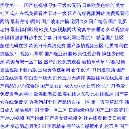
类欧美一二
国产色视频
孕妇三级av无码
日韩欧美色综合
美女
社区成人
在线免费看片
日本一级
国产传媒视频网站
免费观看污
网站
最新激情h网站
国产喷浆抽搐
宅男久久国产精品
国产乱肥
老妇
最新福利影院
欧美人妖视频网站
窝窝午夜理论
久草视频深
夜福利
波多野步中文字幕
日韩福利网址导航
91精品国产社区
超碰无码在线
欧美日韩高清免费
国产激情视频三区
宅男福利在
线播放
91视频污导航
国产啪亚洲国
欧美性爱密臀
疯狂少妇喷
潮
欧美肏屄一区二区
国产乱伦免费观看
偷拍草草草
97狠狠插
香蕉视频下载污版
三级黄色视频网址
午夜99
91日逼视频
国产
成在线观看
萌白酱一线天
乱伦五月天婷婷
美腿丝袜在线观看
国
产精品3p
91综合碰
国产乱女乱
成人xxxxx
日韩伦理片
91色爱
免费黄色av网址
欧美肥老妇
欧美在线tv
加勒比在线视屏
国产美
女在线免费
91香蕉污APP
国产高清自拍一区
第一页草草影院
韩
日成人
精品福利
91天堂一区二区
日韩a级电影
国产二区高清
国
产www视频
国产粉嫩
国产男女猛视频
91社在线看
欧美日韩黄
色片
变态另态另类2
91李宗精品
黑丝袜自慰喷水
乱伦五月
国产