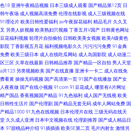
色18
亚洲午夜精品视频
日本三级成人观看
国产精品第12页
日
韩午夜场
成人视频高清免费
伦理在线影视
成人三级视频在线
91理论片
欧美日韩性爱福利
av午夜探花福利
精品毛片
久久叉
叉
另类人妖视频
欧美熟妇穴视频
丁香五月V国产
日韩黄色网址
豆花福利视频
轮理片自拍偷拍
日韩欧美美女视频
欧美A级黄色
影院
丁香影视五月花
福利视频电影久久
污污污污免费
91金典
免费
欧美三级日本
成人在线吃瓜网站
成人岛国影院
成人动漫二
区三区
久草在线最新
日韩精品推荐
国产精品一区自拍
男人天堂
a片123
另类视频欧美
国产在线直播
亚洲卡一卡二
成人在线免
费看黄
操操无码视频
国产高清第一页
91国产在线播放
国产女
人夜夜做
国产在线小视频
91com
91豆花成人
哪里有A片网址
精产国品
香蕉视频国产精品
91九色福利
成人国产无线视
欧美
日韩性生活片
国产伦理剧
国产精品无套无码
成年人网站免费
国
产精品1000
91九色在线视频
日本伦理片在线
三级无码在线天
堂
久久成人亚洲
日本中文视频在线
伦理剧推荐
国产成人精品日
本
97甜桃品种介绍
91插插插
欧美SE第二页
毛片内射女
激情另