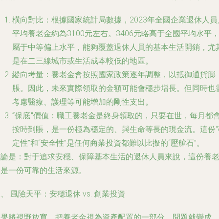
橫向對比
：根據國家統計局數據，2023年全國企業退休人員
平均養老金約為3100元左右。3406元略高于全國平均水平
屬于中等偏上水平，能夠覆蓋退休人員的基本生活開銷，尤
是在二三線城市或生活成本較低的地區。
縱向考量
：養老金會按照國家政策逐年調整，以抵御通貨膨
脹。因此，未來實際領取的金額可能會穩步增長。但同時也
考慮醫療、護理等可能增加的剛性支出。
“保底”價值
：職工養老金是終身領取的，只要在世，每月都
按時到賬，是一份極為穩定的、與生命等長的現金流。這份“
定性”和“安全性”是任何商業投資都難以比擬的“壓艙石”。
結論是：對于追求安穩、保障基本生活的退休人員來說，這份養
金是一份可靠的生活來源。
、 風險天平：安穩退休 vs. 創業投資
如果將視野放寬，把養老金視為資產配置的一部分，問題就變成