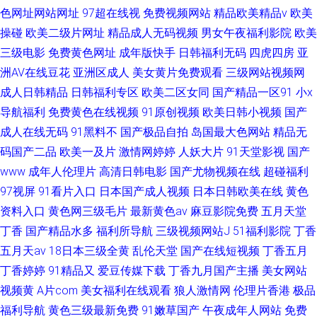
色网址网站网址
97超在线视
免费视频网站
精品欧美精品v
欧美
操碰
欧美二级片网址
精品成人无码视频
男女午夜福利影院
欧美
三级电影
免费黄色网址
成年版快手
日韩福利无码
四虎四房
亚
洲AV在线豆花
亚洲区成人
美女黄片免费观看
三级网站视频网
成人日韩精品
日韩福利专区
欧美二区女同
国产精品一区91
小x
导航福利
免费黄色在线视频
91原创视频
欧美日韩小视频
国产
成人在线无码
91黑料不
国产极品自拍
岛国最大色网站
精品无
码国产二品
欧美一及片
激情网婷婷
人妖大片
91天堂影视
国产
www
成年人伦理片
高清日韩电影
国产尤物视频在线
超碰福利
97视屏
91看片入口
日本国产成人视频
日本日韩欧美在线
黄色
资料入口
黄色网三级毛片
最新黄色av
麻豆影院免费
五月天堂
丁香
国产精品水多
福利所导航
三级视频网站J
51福利影院
丁香
五月天av
18日本三级全黄
乱伦天堂
国产在线短视频
丁香五月
丁香婷婷
91精品又
爱豆传媒下载
丁香九月国产主播
美女网站
视频黄
A片com
美女福利在线观看
狼人激情网
伦理片香港
极品
福利导航
黄色三级最新免费
91嫩草国产
午夜成年人网站
免费