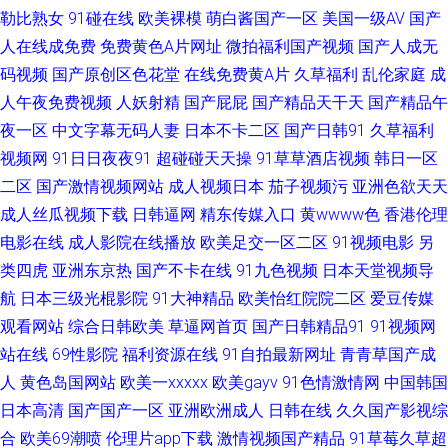
勒比熟女
91碰在线
欧美裸模
萌白酱国产一区
美国一级AV
国产
91在线深夜 蜜桃草91视频 人妻聚色窝 欧美性爱另类3 美女搞黄免费91 肏屄
人在线成免费
免费黄色A片网址
微拍福利国产视频
国产人成无
码视频
国产原创区色花堂
在线免费黄A片
久草福利
乱伦家庭
成
ab 欧美综合性 AV片在线观看 青娱乐网亚洲av 91社一区二区 狼友A片网站 人
人午夜免费视频
人妖射精
国产屁屁
国产精品天干天
国产精品午
妖伪娘 91国产福利视频 97大香蕉热播 国产浮力影院限制 香蕉污视频下载 另
夜一区
中文字幕无码人妻
日本不卡二区
国产日韩91
久草福利
视频网
91日日夜夜91
超碰碰天天操
91草草酒店视频
韩日一区
类综合专区 青娱乐论坛91 欧美在线cn 51国产视频在线 欧美日韩免费A级 东
二区
国产激情视频网站
成人视频日本
茄子视频污
亚洲色欲天天
成人丝瓜视频下载
日韩逼网
精东传媒入口
黄wwww色
香港伦理
方无码AV 俺去爷新网 超碰蜜臀91 日韩精品国产欧美 国产成人综合久久 91
电影在线
成人影院在线播放
欧美足交一区二区
91视频电影
另
类四虎
亚洲东京热
国产不卡在线
91九色视频
日本天堂视频导
性情网站 97资源网色色 岛国夜夜爱 影音先锋色情影院 麻豆视频在线观看 人
航
日本三级光棍影院
91大神精品
欧美怡红院院二区
爱豆传媒
观看网站
综合日韩欧美
草逼网首页
国产日韩精品91
91视频网
妖伪娘国产 91吃瓜国产视频 影音先锋鲁鲁 日本91 九九性视频 国产h片在线
站在线
69性影院
福利资源在线
91自拍最新网址
青青草国产成
下载 成人草www ts伪娘人妖一区 国产第18页 国产精品18 国厂黄色 日本欧
人
黄色岛国网站
欧美一xxxxx
欧美gayv
91色情激情网
中国韩国
日本高清
国产国产一区
亚洲欧洲成人
日韩在线
久久国产影视综
美国产综合 少妇白浆视频 欧美性交免费网站 四虎网久久 欧美精品传媒 午夜
合
欧美69潮喷
伦理片app下载
激情视频国产精品
91草莓久草超