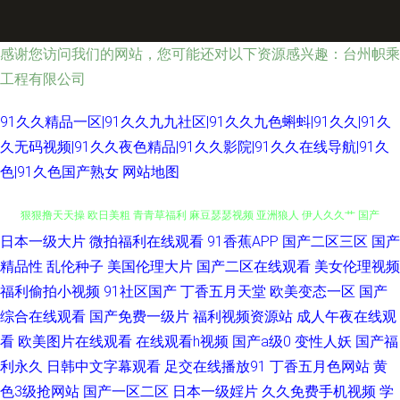
感谢您访问我们的网站，您可能还对以下资源感兴趣：台州帜乘
工程有限公司
91久久精品一区|91久久九九社区|91久久九色蝌蚪|91久久|91久
久无码视频|91久久夜色精品|91久久影院|91久久在线导航|91久
色|91久色国产熟女
网站地图
日本一级大片
微拍福利在线观看
91香蕉APP
国产二区三区
国产
91黄色仓库 欧美日韩大陆91 肏屄的视频不卡的 51青草视频在线 肏屄福利社
精品性
乱伦种子
美国伦理大片
国产二区在线观看
美女伦理视频
狠狠撸天天操 欧日美粗 青青草福利 麻豆瑟瑟视频 亚洲狼人 伊人久久艹 国产
福利偷拍小视频
91社区国产
丁香五月天堂
欧美变态一区
国产
综合在线观看
国产免费一级片
福利视频资源站
成人午夜在线观
女a 深夜91 日韩人成精品 91福利网站 日韩性爱图 成人免费视频网 日韩性交
看
欧美图片在线观看
在线观看h视频
国产a级0
变性人妖
国产福
利永久
日韩中文字幕观看
足交在线播放91
丁香五月色网站
黄
专区 老司机大香蕉 久久肏屄影院 亚洲超碰在线57 日韩人妻导航 欧美成人A
色3级抢网站
国产一区二区
日本一级婬片
久久免费手机视频
学