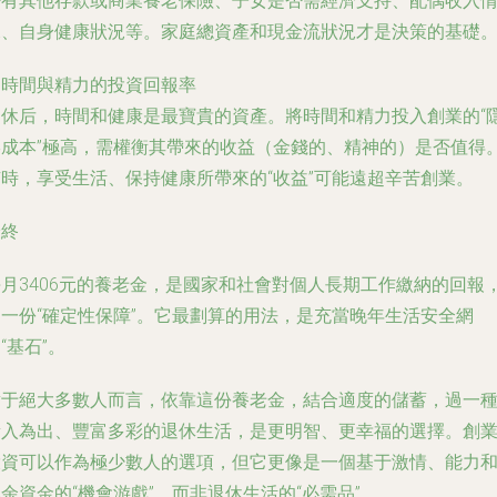
否有其他存款或商業養老保險、子女是否需經濟支持、配偶收入
況、自身健康狀況等。家庭總資產和現金流狀況才是決策的基礎
.
時間與精力的投資回報率
退休后，時間和健康是最寶貴的資產。將時間和精力投入創業的“
形成本”極高，需權衡其帶來的收益（金錢的、精神的）是否值得
有時，享受生活、保持健康所帶來的“收益”可能遠超辛苦創業。
最終
每月3406元的養老金，是國家和社會對個人長期工作繳納的回報
是一份“確定性保障”。它最劃算的用法，是充當晚年生活安全網
“基石”。
對于絕大多數人而言，依靠這份養老金，結合適度的儲蓄，過一
量入為出、豐富多彩的退休生活，是更明智、更幸福的選擇。創
投資可以作為極少數人的選項，但它更像是一個基于激情、能力
余資金的“機會游戲”，而非退休生活的“必需品”。