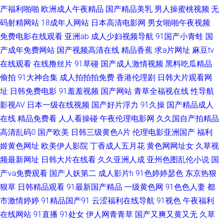
产福利啪啪
欧洲成人午夜精品
国产精品美乳
男人操蜜桃视频
无
院 日本人妻三级 超碰超操 午夜剧场性交 97伊人 国产一级自拍 中文AV三级
码射精网站
18成年人网站
日本高清电影网
男女啪啪午夜视频
免费电影在线观看
亚洲ab
成人少妇视频导航
91国产小青蛙
国
亚洲狠狠操网 欧洲TV一区 超碰狠狠 99色色伦 激情网站 久草cn 午夜亚洲无
产成年免费网站
国产视频高清在线
精品香蕉
求a片网址
麻豆tv
在线观看
在线撸丝片
91草碰
国产成人激情视频
黑料吃瓜精品
码 av三级网站 www天天精品 丁香五月花韩国 激情在线QVD 久久微拍网 操
偷拍
91大神合集
成人拍拍拍免费
香港伦理剧
日韩大片观看网
碰久久 青娱乐性爱网 精品亚洲成人传媒 欧美色图色99 91主播福利视频 伪娘
址
日韩免费电影
91羞羞视频
国产网站
青草全福视在线
性导航
影视AV
日本一级在线视频
国产好片浮力
91久操
国产精品成人
黑丝自慰 国内AV影院 精品91海角一区 97韩亚洲 影音资源欧美性爱 欧美性
在线
精品免费看
人人看操碰
午夜伦理电影网
久久国自产拍精品
高清乱码0
国产欧美
日韩三级黄色A片
伦理电影亚洲国产
福利
爱AB 91福利视频网址 久久国产 伊人婷婷麻豆 九一在线看 国产久草免费 国
姬黄色网址
欧美伊人影院
丁香成人五月花
黄色网网址女
久草视
频最新网址
日韩大片在线看
久久亚洲人成
亚州色图乱伦小说
国
产精品久久撸 欧美激情28p 三级金典91 国产久久精品 久久伊人欧洲 超碰超
产va免费观看
国产人妖第二
成人影片h
91色婷婷瑟色
东京热狠
狠草
日韩精品观看
91最新国产精品
一级黄色网
91色色人妻
都
碰在线 国产成人A片 人人爱操 少妇后入后股 久久国产精品四虎 狠狠干影院
市激情婷婷
91精品国产91
云涩福利在线导航
91视色
午夜福利
成人日韩av网站 狠狠干快播 青青草精品视频 美女内射白浆草p 九九伊人大香
在线网站
91直播
91处女
伊人网青青草
国产又爽又黄又无
久草