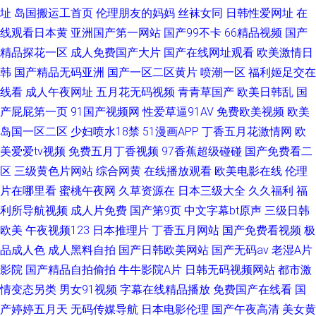
址
岛国搬运工首页
伦理朋友的妈妈
丝袜女同
日韩性爱网址
在
线观看日本黄
亚洲国产第一网站
国产99不卡
66精品视频
国产
精品探花一区
成人免费国产大片
国产在线网址观看
欧美激情日
韩
国产精品无码亚洲
国产一区二区黄片
喷潮一区
福利姬足交在
线看
成人午夜网址
五月花无码视频
青青草国产
欧美日韩乱
国
产屁屁第一页
91国产视频网
性爱草逼91AV
免费欧美视频
欧美
岛国一区二区
少妇喷水18禁
51漫画APP
丁香五月花激情网
欧
美爱爱tv视频
免费五月丁香视频
97香蕉超级碰碰
国产免费看二
区
三级黄色片网站
综合网黄
在线播放观看
欧美电影在线
伦理
片在哪里看
蜜桃午夜网
久草资源在
日本三级大全
久久福利
福
利所导航视频
成人片免费
国产第9页
中文字幕bt原声
三级日韩
欧美
午夜视频123
日本推理片
丁香五月网站
国产免费看视频
极
品成人色
成人黑料自拍
国产日韩欧美网站
国产无码av
老湿A片
影院
国产精品自拍偷拍
牛牛影院A片
日韩无码视频网站
都市激
情变态另类
男女91视频
字幕在线精品播放
免费国产在线看
国
产婷婷五月天
无码传媒导航
日本电影伦理
国产午夜高清
美女黄