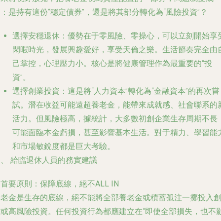
：是持有這份“穩定債券”，還是將其部分轉化為“風險投資”？
選擇安穩退休
：優勢在于零風險、零操心，可以立刻開始享
閑暇時光，發展興趣愛好，享受天倫之樂。生活節奏完全由
己掌控，心理壓力小。核心是將健康管理作為最重要的“投
資”。
選擇創業投資
：這是將“人力資本”轉化為“金融資本”的再次嘗
試。潛在收益可能遠超養老金，能帶來成就感、社會聯系的
活力。但風險極高，據統計，大多數初創企業生存周期不長
可能面臨本金虧損，甚至影響基本生活。對于精力、學習能
和市場敏銳度都是巨大考驗。
三、 給臨退休人員的務實建議
.
首要原則：保障底線，絕不ALL IN
養老金是生存的底線，絕不能將全部養老金或積蓄孤注一擲投入
業或高風險投資。任何投資行為都應建立在“即使全部損失，也不