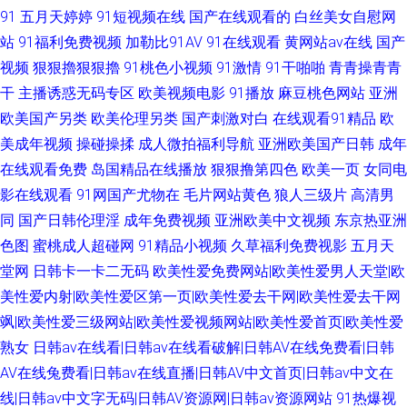
91
五月天婷婷
91短视频在线
国产在线观看的
白丝美女自慰网
站
91福利免费视频
加勒比91AV
91在线观看
黄网站av在线
国产
视频
狠狠擼狠狠擼
91桃色小视频
91激情
91干啪啪
青青操青青
干
主播诱惑无码专区
欧美视频电影
91播放
麻豆桃色网站
亚洲
欧美国产另类
欧美伦理另类
国产刺激对白
在线观看91精品
欧
美成年视频
操碰操揉
成人微拍福利导航
亚洲欧美国产日韩
成年
在线观看免费
岛国精品在线播放
狠狠撸第四色
欧美一页
女同电
影在线观看
91网国产尤物在
毛片网站黄色
狼人三级片
高清男
同
国产日韩伦理淫
成年免费视频
亚洲欧美中文视频
东京热亚洲
色图
蜜桃成人超碰网
91精品小视频
久草福利免费视影
五月天
堂网
日韩卡一卡二无码
欧美性爱免费网站|欧美性爱男人天堂|欧
美性爱内射|欧美性爱区第一页|欧美性爱去干网|欧美性爱去干网
飒|欧美性爱三级网站|欧美性爱视频网站|欧美性爱首页|欧美性爱
熟女
日韩av在线看|日韩av在线看破解|日韩AV在线免费看|日韩
AV在线兔费看|日韩av在线直播|日韩AV中文首页|日韩av中文在
线|日韩av中文字无码|日韩AV资源网|日韩av资源网站
91热爆视