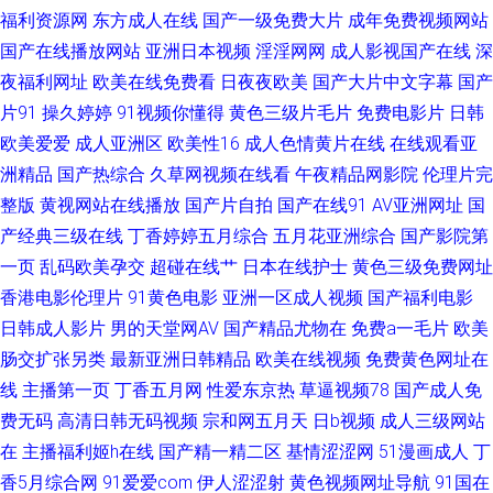
福利资源网
东方成人在线
国产一级免费大片
成年免费视频网站
蕉 91精品娱乐 午夜限制影院 黄色短视频 狼友一区 香蕉视频免费观看 伊人
国产在线播放网站
亚洲日本视频
淫淫网网
成人影视国产在线
深
夜福利网址
欧美在线免费看
日夜夜欧美
国产大片中文字幕
国产
久久艹 黄色91色情 午夜资源网 极色品影院 中文豆花AV 丝袜足交资源 国产
片91
操久婷婷
91视频你懂得
黄色三级片毛片
免费电影片
日韩
欧美爱爱
成人亚洲区
欧美性16
成人色情黄片在线
在线观看亚
肏屄中文 日本Aⅴ网站 男人的天堂阴色网 国产成人A片 老司机无码视频 国产
洲精品
国产热综合
久草网视频在线看
午夜精品网影院
伦理片完
整版
黄视网站在线播放
国产片自拍
国产在线91
AV亚洲网址
国
黄色高清网站 日本叼嘿片 91P社区入口 婷婷五月花成人 午夜成人福利导航
产经典三级在线
丁香婷婷五月综合
五月花亚洲综合
国产影院第
亚洲狠狠操网 午夜久久伦理福利 玖玖玖草网 91免费大片 97蜜桃 A片网站入
一页
乱码欧美孕交
超碰在线艹
日本在线护士
黄色三级免费网址
香港电影伦理片
91黄色电影
亚洲一区成人视频
国产福利电影
口 国产熟女一区 日韩伊人色 偷窥自拍99 久久国产品精 第一福利导航站 浮
日韩成人影片
男的天堂网AV
国产精品尤物在
免费a一毛片
欧美
肠交扩张另类
最新亚洲日韩精品
欧美在线视频
免费黄色网址在
力草草屁屁影视 91美足交麻豆
线
主播第一页
丁香五月网
性爱东京热
草逼视频78
国产成人免
费无码
高清日韩无码视频
宗和网五月天
日b视频
成人三级网站
在
主播福利姬h在线
国产精一精二区
基情涩涩网
51漫画成人
丁
香5月综合网
91爱爱com
伊人涩涩射
黄色视频网址导航
91国在