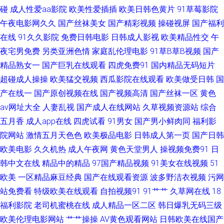
碰
成人性爱aa影院
欧美性爱插插
欧美日韩色黄片
91草莓影院
男人电影A片 青青草伊人网 ts伪娘xxx 成人av福利 亚洲偷97 免费网站黄 亚
午夜电影网久久
国产丝袜美女
国产精彩视频
操碰视屏
国产福利
在线
91久久影院
免费日韩电影
日韩成人影视
欧美精品性交
午
洲瑟图欧美 韩国视频HDAV 99色色网 欧美大香蕉三免费 国产成人超碰97 熟
夜宅男免费
另类亚洲色情
家庭乱伦理电影
91草B草B视频
国产
精品熟女一
国产巨乳在线观看
四虎免费91
国内精品无码短片
妇人人草 日韩三级专区 欧美欧美 传媒视频在线入口 尤物导航 黄色香蕉视频
超碰成人操操
欧美猛交视频
西瓜影院在线观看
欧美做受日韩
国
91日韩高清 超碰综合久久 黄色午夜AV 天堂激情 另类啪啪 综合久久伊人 大
产在线一
国产原创视频在线
国产视频高清
国产丝袜一区
黄色
av网址大全
人妻乱视
国产成人在线网站
久草视频资源站
综合
香蕉伊人粉红 午夜免费福利影院 狠狠干网站 白丝美女被胸91 国产青草香蕉
五月香
成人app在线
四虎试看
91男女
国产男小鲜肉同
福利影
院网站
激情五月天色色
欧美极品电影
日韩成人第一页
国产日韩
久久 超碰久一 精品蔬菜一区二区 美女性爱AV 超碰在线激情影音 极品h片观
欧美电影
久久机热
成人午夜网
黄色天堂男人
操视频免费91
日
韩中文在线
精品中的精品
97国产精品视频
91美女在线视频
51
看 海角日逼 国产女a 欧美Aⅴ 国产黑丝91 韩日色色网 av做爱成人 四虎精品亚
欧美
一区精品麻豆经典
国产在线观看资源
波多野洁衣视频
污网
洲 老湿机69福利社 俺也去影音先锋 日韩第二页 wwww91色色 黄色91大片
站免费看
特级欧美在线观看
自拍视频91
91艹艹
久草网在线
18
福利影院
老司机蜜桃在线
成人精品一区二区
韩日爆乳无码三级
在线国产啪 天天日夜夜爽 五月涩婷婷 香蕉观频 AV伊人导 91色超碰香蕉 白
欧美伦理电影网站
艹艹操操
AV黄色观看网站
日韩欧美在线国产