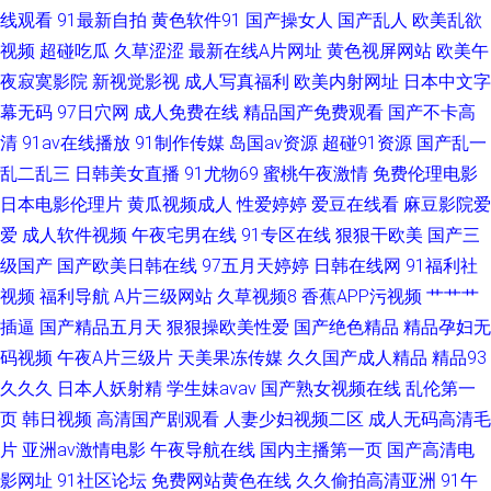
线观看
91最新自拍
黄色软件91
国产操女人
国产乱人
欧美乱欲
视频
超碰吃瓜
久草涩涩
最新在线A片网址
黄色视屏网站
欧美午
夜寂寞影院
新视觉影视
成人写真福利
欧美内射网址
日本中文字
幕无码
97日穴网
成人免费在线
精品国产免费观看
国产不卡高
清
91av在线播放
91制作传媒
岛国av资源
超碰91资源
国产乱一
乱二乱三
日韩美女直播
91尤物69
蜜桃午夜激情
免费伦理电影
日本电影伦理片
黄瓜视频成人
性爱婷婷
爱豆在线看
麻豆影院爱
爱
成人软件视频
午夜宅男在线
91专区在线
狠狠干欧美
国产三
级国产
国产欧美日韩在线
97五月天婷婷
日韩在线网
91福利社
视频
福利导航
A片三级网站
久草视频8
香蕉APP污视频
艹艹艹
插逼
国产精品五月天
狠狠操欧美性爱
国产绝色精品
精品孕妇无
码视频
午夜A片三级片
天美果冻传媒
久久国产成人精品
精品93
久久久
日本人妖射精
学生妹avav
国产熟女视频在线
乱伦第一
页
韩日视频
高清国产剧观看
人妻少妇视频二区
成人无码高清毛
片
亚洲av激情电影
午夜导航在线
国内主播第一页
国产高清电
影网址
91社区论坛
免费网站黄色在线
久久偷拍高清亚洲
91午