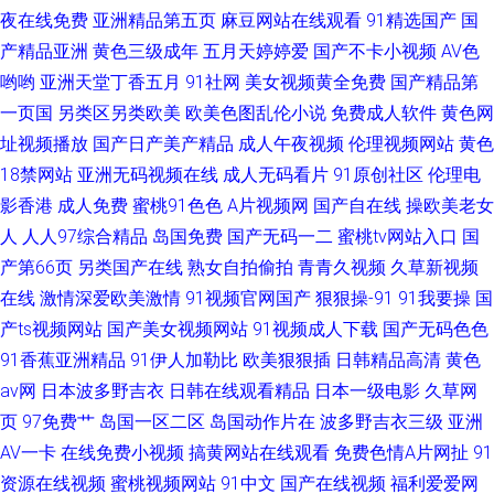
夜在线免费
亚洲精品第五页
麻豆网站在线观看
91精选国产
国
产精品亚洲
黄色三级成年
五月天婷婷爱
国产不卡小视频
AV色
哟哟
亚洲天堂丁香五月
91社网
美女视频黄全免费
国产精品第
一页国
另类区另类欧美
欧美色图乱伦小说
免费成人软件
黄色网
址视频播放
国产日产美产精品
成人午夜视频
伦理视频网站
黄色
18禁网站
亚洲无码视频在线
成人无码看片
91原创社区
伦理电
影香港
成人免费
蜜桃91色色
A片视频网
国产自在线
操欧美老女
人
人人97综合精品
岛国免费
国产无码一二
蜜桃tv网站入口
国
产第66页
另类国产在线
熟女自拍偷拍
青青久视频
久草新视频
在线
激情深爱欧美激情
91视频官网国产
狠狠操-91
91我要操
国
产ts视频网站
国产美女视频网站
91视频成人下载
国产无码色色
91香蕉亚洲精品
91伊人加勒比
欧美狠狠插
日韩精品高清
黄色
av网
日本波多野吉衣
日韩在线观看精品
日本一级电影
久草网
页
97免费艹
岛国一区二区
岛国动作片在
波多野吉衣三级
亚洲
AV一卡
在线免费小视频
搞黄网站在线观看
免费色情A片网扯
91
资源在线视频
蜜桃视频网站
91中文
国产在线视频
福利爱爱网