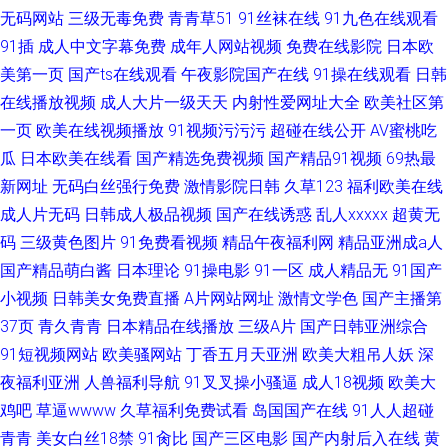
无码网站
三级无毒免费
青青草51
91丝袜在线
91九色在线观看
91插
成人中文字幕免费
成年人网站视频
免费在线影院
日本欧
美第一页
国产ts在线观看
午夜影院国产在线
91操在线观看
日韩
在线播放视频
成人大片一级天天
内射性爱网址大全
欧美社区第
一页
欧美在线视频播放
91视频污污污
超碰在线公开
AV蜜桃吃
瓜
日本欧美在线看
国产精选免费视频
国产精品91视频
69热最
新网址
无码白丝强行免费
激情影院日韩
久草123
福利欧美在线
成人片无码
日韩成人极品视频
国产在线诱惑
乱人xxxxx
超黄无
码
三级黄色图片
91免费看视频
精品午夜福利网
精品亚洲成a人
国产精品萌白酱
日本理论
91操电影
91一区
成人精品无
91国产
小视频
日韩美女免费直播
A片网站网址
激情文学色
国产主播第
37页
青久青青
日本精品在线播放
三级A片
国产日韩亚洲综合
91短视频网站
欧美骚网站
丁香五月天亚洲
欧美大粗吊人妖
深
夜福利亚洲
人兽福利导航
91叉叉操小骚逼
成人18视频
欧美大
鸡吧
草逼wwww
久草福利免费试看
岛国国产在线
91人人超碰
青青
美女白丝18禁
91肏比
国产三区电影
国产内射后入在线
黄