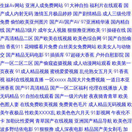
生妹Av网站
亚洲人成免费网站
91大神自拍
福利片在线观看
国
片网 欧日精品8区 黑人黄色网址 久草免费网站 人妖激情 免费毛片视频 五月
产成人内射无码
激情五月极品婷婷
国产剧情精品
成人三级伦理
免费
偷怕欧美亚州图片
国产AV国产AV
97亚洲精华液
国内精自
花综合入口 日韩A级视屏 肏屄无码日韩 91黑料黑丝 草草浮力快猫 天堂资源
线
国产精品3级片
成年女人视频
狠狠撸亚洲欧美
91操碰在线
国
在线 影音先锋三级 亚洲情色11 91视频在线网址 国产叫床 欧美极品15p 激情
产高清精品二区
国产欧美在线视频
欧美色综合网
91国产自拍偷
拍
香蕉911
花蝴蝶看片免费
白丝美女免费网站
欧美女人与动物
影院A片 国产ts性爱观看 午夜刺激av片 欧美另类aa 先锋资源久久 91少女被
交
国产精品无码电影
91插插库
97超碰大香蕉
户外自慰影院
国
产一区二区二区
国产偷窥盗摄视频
成人动漫网站观看
欧美第一
入 av午夜 操素人妻 大香蕉五月丁香 亚洲综合变态另类 狠狠久久 欧美sm网
页夜夜
91成人精品视频
蜜桃爱爱视频
乱伦熟女五月天
91香蕉
视
福利在线视频直播
一区xxxxx
岛国大片免费视频
一道日本亚
站 老湿机导航 成人Aⅴ视频 av人妖系列网 成人福利导航AV 91va人妻 丝袜足
洲香蕉
国产91高清精品
国产一区二区福利
伦理在线播放
人妻
无码精品
91自拍在线观看
国产一级片内射
夜夜骑青青草
欧美
交电影亚洲 91永久在线免费 日韩无码磁力 午夜福利9 97青青草 国产精品精
色图人妻
在线免费欧美视频
免费黄色毛片
成人精品无码视频
欧
品国产 av在线撸撸 日韩情色毛片 AV少妇导航 人人艹超碰在线 含羞草福利影
美午夜极品
性欧美ⅩⅩⅩⅩ乱
欧美色色六月天
91影视网
午夜伦不
卡
加勒比性爱网
青草国产在线视频
亚洲国产精品导航
欧美色淫
院 欧美四级片 午夜福利2 欧美色站导航豆花 九一在线观看 免费观看91看片
波多野结依电影
91狠狠撸
成人深夜电影
精品国产美女剃毛
加