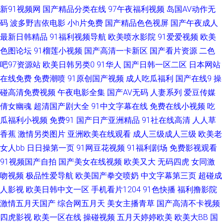
新91视频网
国产精品分类在线
97午夜福利视频
岛国AV动作无
浆喷水逼特写 久草福利资源在线 超碰成人福利 黄色午夜理论 狼友福利在线
码
波多野吉依电影
小h片免费
国产精品色色视屏
国产午夜成人
最新日韩精品
91福利视频导航
欧美喷水影院
91爱爱视频
欧美
观看 美女同性色色 久草资源精品在线 www日韩AV 97在线视频国产 久久视
色图论坛
91榴莲小视频
国产高清一卡新区
国产看片资源
二色
吧97资源站
欧美日韩另类0
91华人
国产日韩一区二区
日本网站
频性交 97人妻 欧美精品第四页 91网址午夜 综合一页麻豆片 97资源在线 国
在线免费
免费潮喷
91原创国产视频
成人吃瓜福利
国产在线9
操
产精品日日夜夜 伊人春色影院 97福利超碰在线 男人天堂社区 青青草视频导
碰高清免费视频
午夜电影全集
国产AV无码
人妻系列
爱豆传媒
倩女幽魂
超清国产剧大全
91中文字幕在线
免费在线小视频
吃
航 婷婷成人福利电影 伊人婷婷麻豆 www婷婷5月天 极品白丝 欧美另类操遵
瓜福利小视频
免费91
国产日产亚洲精品
91社在线高清
人人草
香蕉
激情另类图片
亚洲欧美在线观看
成人三级成人三级
欧美老
99草草视频 国产性爱大片 人人草超碰 菠萝αⅴ 99草草网 玖玖综合网 天天操
女人bb
日日操第一页
91网豆花视频
91福利剧场
免费影视观看
91视频国产自拍
国产美女在线视频
欧美又大
无码四虎
女同激
WWW 91精品老司机 日韩激情三级片 人妻福利剧场 欧美性爱亚洲色图 亚洲
吻视频
极品性爱导航
欧美国产拳交喷奶
中文字幕第三页
超碰成
人影视
欧美日韩中文一区
手机看片1204
91色快播
福利撸影院
天堂91 三级超碰AV福利 亚洲狼人综合 久久婷婷香蕉青青 日韩内地国产人成
激情五月天国产
综合网五月天
美女主播青草
国产高清不卡视频
国产喷水福利 91se在线观看 久久偷拍视频精品 人人操网址大全 91成人电影
四虎影视
欧美一区在线
操碰视频
五月天婷婷欧美
欧美大BB
国