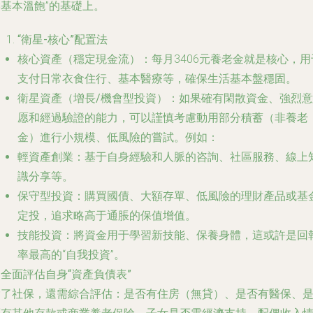
基本溫飽”的基礎上。
“衛星-核心”配置法
核心資產（穩定現金流）
：每月3406元養老金就是核心，用
支付日常衣食住行、基本醫療等，確保生活基本盤穩固。
衛星資產（增長/機會型投資）
：如果確有閑散資金、強烈意
愿和經過驗證的能力，可以謹慎考慮動用部分積蓄（非養老
金）進行小規模、低風險的嘗試。例如：
輕資產創業
：基于自身經驗和人脈的咨詢、社區服務、線上
識分享等。
保守型投資
：購買國債、大額存單、低風險的理財產品或基
定投，追求略高于通脹的保值增值。
技能投資
：將資金用于學習新技能、保養身體，這或許是回
率最高的“自我投資”。
.
全面評估自身“資產負債表”
除了社保，還需綜合評估：是否有住房（無貸）、是否有醫保、